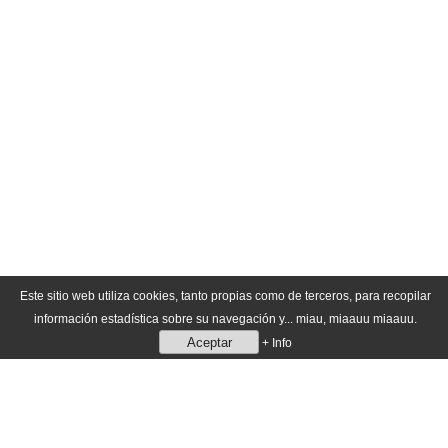
Este sitio web utiliza cookies, tanto propias como de terceros, para recopilar
información estadística sobre su navegación y... miau, miaauu miaauu.
Aceptar
+ Info