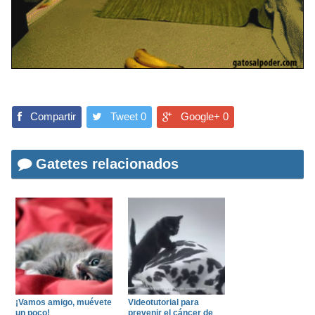
Compartir
Tweet
0
Google+
0
Gatetes relacionados
¡Vamos amigo, muévete
Videotutorial para
un poco!
prevenir el cáncer de