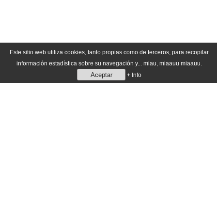
Este sitio web utiliza cookies, tanto propias como de terceros, para recopilar
información estadística sobre su navegación y... miau, miaauu miaauu.
Aceptar
+ Info