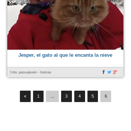
Jesper, el gato al que le encanta la nieve
3 Abr,
gatosalpoder
-
Noticias
«
1
…
3
4
5
6